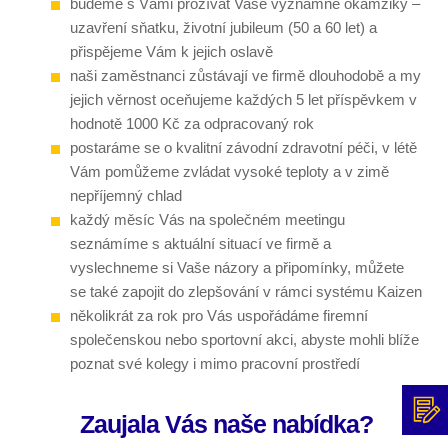
budeme s Vámi prožívat Vaše významné okamžiky –
uzavření sňatku, životní jubileum (50 a 60 let) a
přispějeme Vám k jejich oslavě
naši zaměstnanci zůstávají ve firmě dlouhodobě a my
jejich věrnost oceňujeme každých 5 let příspěvkem v
hodnotě 1000 Kč za odpracovaný rok
postaráme se o kvalitní závodní zdravotní péči, v létě
Vám pomůžeme zvládat vysoké teploty a v zimě
nepříjemný chlad
každý měsíc Vás na společném meetingu
seznámíme s aktuální situací ve firmě a
vyslechneme si Vaše názory a připomínky, můžete
se také zapojit do zlepšování v rámci systému Kaizen
několikrát za rok pro Vás uspořádáme firemní
společenskou nebo sportovní akci, abyste mohli blíže
poznat své kolegy i mimo pracovní prostředí
Zaujala Vás naše nabídka?