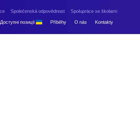
ce
Společenská odpovědnost
Spolupráce se školami
Доступні позиції
Příběhy
O nás
Kontakty