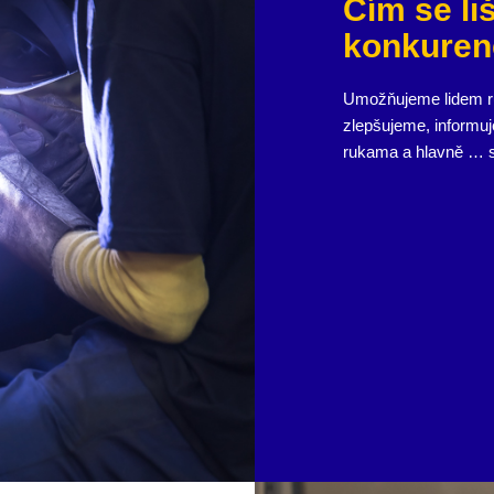
Čím se li
konkuren
Umožňujeme lidem růs
zlepšujeme, informu
rukama a hlavně … 