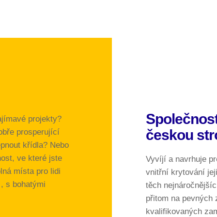
Společnost
ajímavé projekty?
českou str
bře prosperující
epnout křídla? Nebo
ost, ve které jste
Vyvíjí a navrhuje p
á místa pro lidi
vnitřní krytování je
, s bohatými
těch nejnáročnější
přitom na pevných z
kvalifikovaných za