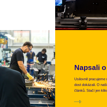
Napsali o
Usilovně pracujeme n
dost dokázali. O naš
článků. Stačí jen kl