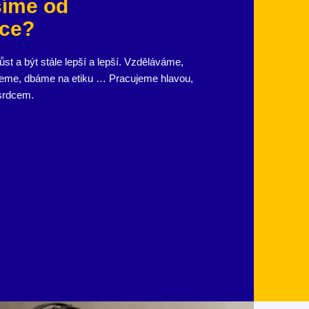
šíme od
ce?
t a být stále lepší a lepší. Vzděláváme,
jeme, dbáme na etiku … Pracujeme hlavou,
srdcem.